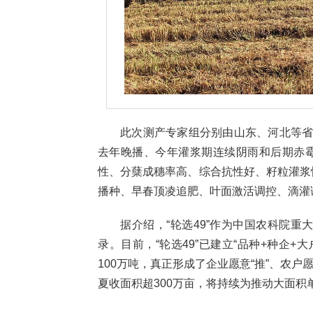
此次测产专家组分别由山东、河北等省
去年晚播、今年灌浆期连续阴雨和后期赤
性、分蘖成穗率高、综合抗性好、籽粒灌浆
播种、早春顶凌追肥、叶面激活调控、滴灌
据介绍，“轮选49”作为中国农科院重
录。目前，“轮选49”已建立“品种+种企+
100万吨，真正形成了企业愿意“推”、农户愿
夏收面积超300万亩，将持续为推动大面