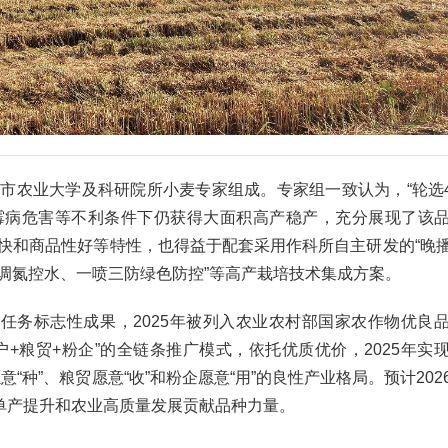
市农业大学及科研院所小麦专家组成。专家组一致认为，“轮选4
霉病危害等不利条件下仍获得大面积高产稳产，充分展现了该
快和商品性好等特性，也得益于配套采用作科所自主研发的“晚
调氮控水、一喷三防绿色防控”等高产栽培技术集成方案。
大任务标志性成果，2025年被列入农业农村部国家农作物优良
大户+粮贸+粉企”的全链条推广模式，依托优质优价，2025年实
意“种”、粮贸愿意“收”和粉企愿意“用”的良性产业格局。预计202
积单产提升和农业高质量发展贡献品种力量。