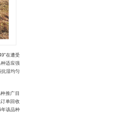
9”在遭受
品种适应强
播抗湿均匀
品种推广目
现订单回收
6年该品种