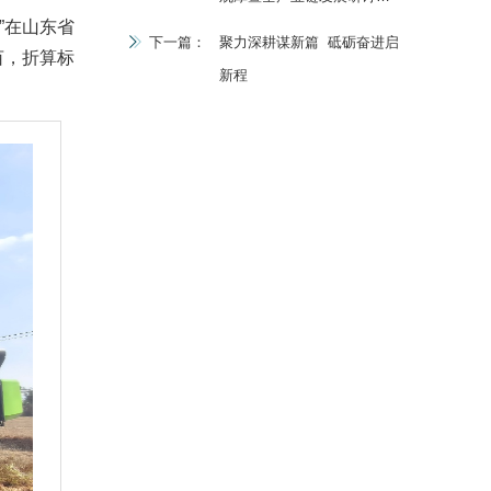
”在山东省
在新疆莎车县召开
下一篇：
聚力深耕谋新篇 砥砺奋进启
亩，折算标
新程