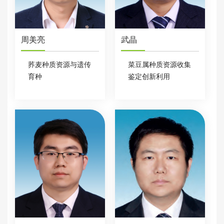
周美亮
武晶
荞麦种质资源与遗传
菜豆属种质资源收集
育种
鉴定创新利用