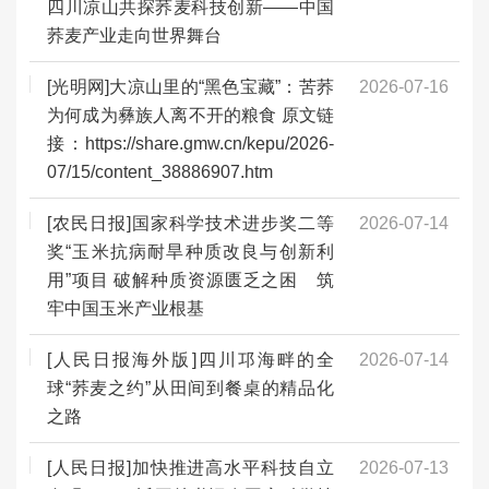
四川凉山共探荞麦科技创新——中国
荞麦产业走向世界舞台
[光明网]大凉山里的“黑色宝藏”：苦荞
2026-07-16
为何成为彝族人离不开的粮食 原文链
接：https://share.gmw.cn/kepu/2026-
07/15/content_38886907.htm
[农民日报]国家科学技术进步奖二等
2026-07-14
奖“玉米抗病耐旱种质改良与创新利
用”项目 破解种质资源匮乏之困 筑
牢中国玉米产业根基
[人民日报海外版]四川邛海畔的全
2026-07-14
球“荞麦之约”从田间到餐桌的精品化
之路
[人民日报]加快推进高水平科技自立
2026-07-13