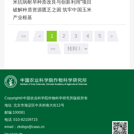
米抗病耐旱种质改良与创新利用”项目
破解种质资源匮乏之困 筑牢中国玉米
产业根基
1
2
3
4
5
<<
<
>
转到
>>
Copyright©中国农业科学院作物科学研究所版权所有
地址: 北京市海淀区中关村南大街12号
邮编:100081
电话: 010-82109715
email：zksbgs@caas.cn