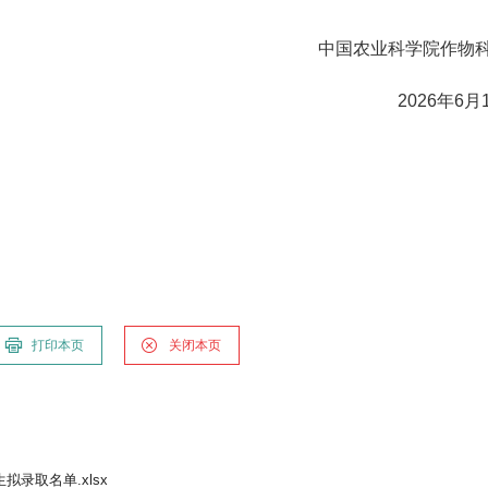
中国农业科学院作物
2026年
打印本页
关闭本页
录取名单.xlsx