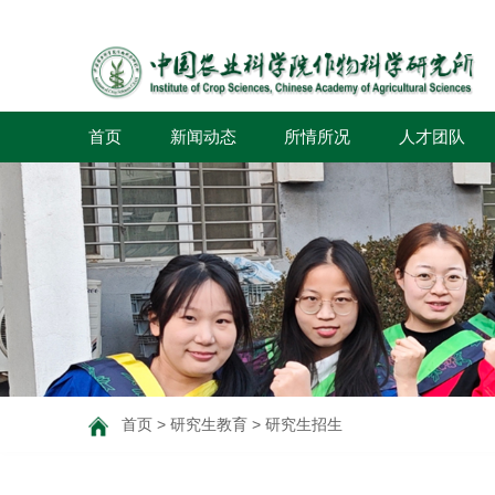
首页
新闻动态
所情所况
人才团队
首页
>
研究生教育
>
研究生招生