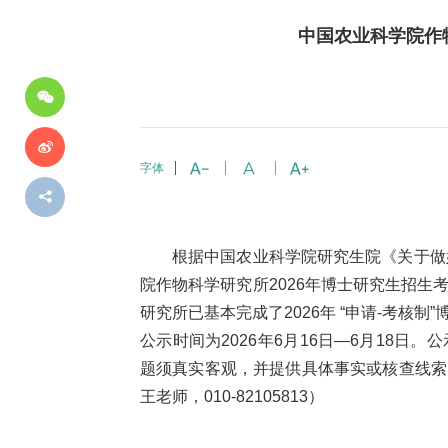
分
中国农业科学院作
享
到
字体
根据中国农业科学院研究生院《关于做好
院作物科学研究所2026年博士研究生招
研究所已基本完成了2026年 “申请-考
公示时间为2026年6月16日—6月18
题须真实客观，并提供具体事实或核查线索
王老师，010-82105813）