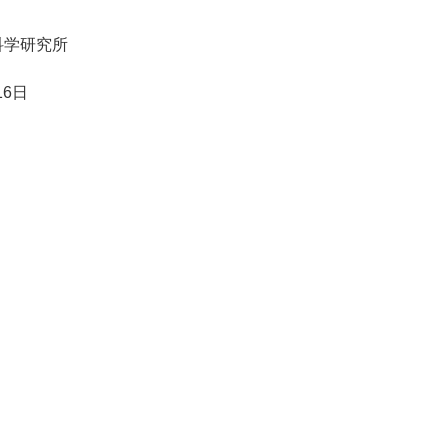
科学研究所
6月16日