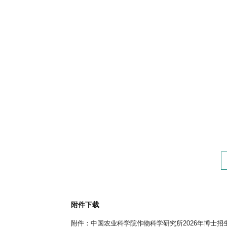
附件下载
附件：中国农业科学院作物科学研究所2026年博士招生拟