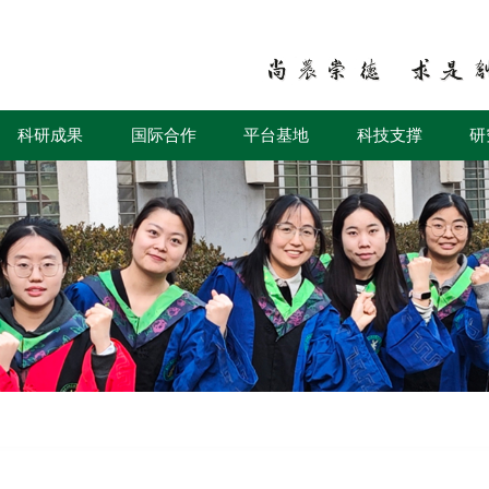
科研成果
国际合作
平台基地
科技支撑
研