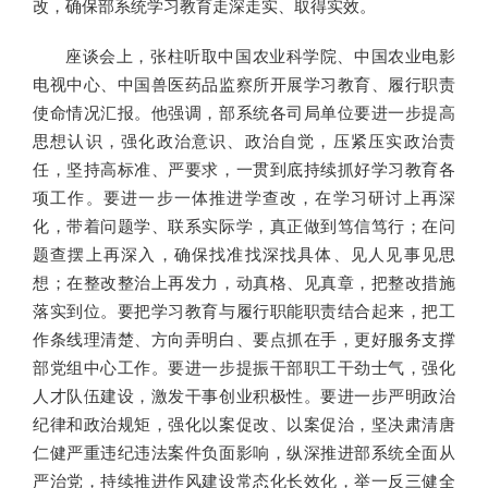
改，确保部系统学习教育走深走实、取得实效。
座谈会上，张柱听取中国农业科学院、中国农业电影
电视中心、中国兽医药品监察所开展学习教育、履行职责
使命情况汇报。他强调，部系统各司局单位要进一步提高
思想认识，强化政治意识、政治自觉，压紧压实政治责
任，坚持高标准、严要求，一贯到底持续抓好学习教育各
项工作。要进一步一体推进学查改，在学习研讨上再深
化，带着问题学、联系实际学，真正做到笃信笃行；在问
题查摆上再深入，确保找准找深找具体、见人见事见思
想；在整改整治上再发力，动真格、见真章，把整改措施
落实到位。要把学习教育与履行职能职责结合起来，把工
作条线理清楚、方向弄明白、要点抓在手，更好服务支撑
部党组中心工作。要进一步提振干部职工干劲士气，强化
人才队伍建设，激发干事创业积极性。要进一步严明政治
纪律和政治规矩，强化以案促改、以案促治，坚决肃清唐
仁健严重违纪违法案件负面影响，纵深推进部系统全面从
严治党，持续推进作风建设常态化长效化，举一反三健全