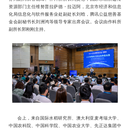
资源部门主任维努普拉萨德・拉迈阿，北京市经济和信息
化局信息化与软件服务业处副处长刘晗，腾讯公益慈善基
金会副秘书长刘洲鸿等领导专家出席会议。会议由作科所
副所长郭刚刚主持。
会上，来自国际水稻研究所、澳大利亚麦考瑞大学、
中国农科院、中国科学院、中国农业大学、先正达集团中