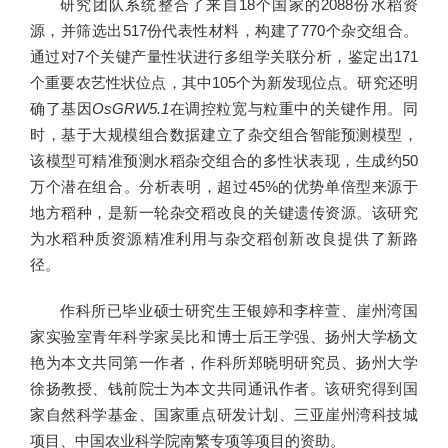
研究团队系统整合了来自18个国家的2088份水稻资
源，并筛选出517份代表性材料，构建了770个杂交组合。
通过对7个关键产量性状进行多组学关联分析，鉴定出171
个重要农艺性状位点，其中105个为新发现位点。研究还明
确了基因
OsGRW5.1
在调控粒宽与粒重中的关键作用。同
时，基于大规模组合数据建立了杂交组合智能预测模型，
该模型可精准预测水稻杂交组合的多性状表现，生成约50
万个潜在组合。分析表明，超过45%的优势单倍型来源于
地方稻种，是新一轮杂交稻改良的关键遗传资源。该研究
为水稻种质资源精准利用与杂交稻创新改良提供了新路
径。
作科所已毕业硕士研究生王银婷和李梓萱、崖州湾国
家实验室青年科学家吴比和博士后王学强、扬州大学杨文
艳为本文共同第一作者，作科所郑晓明研究员、扬州大学
徐扬教授、钱前院士为本文共同通讯作者。该研究得到国
家自然科学基金、国家重点研发计划、三亚崖州湾科技城
项目、中国农业科学院南繁专项等项目的资助。