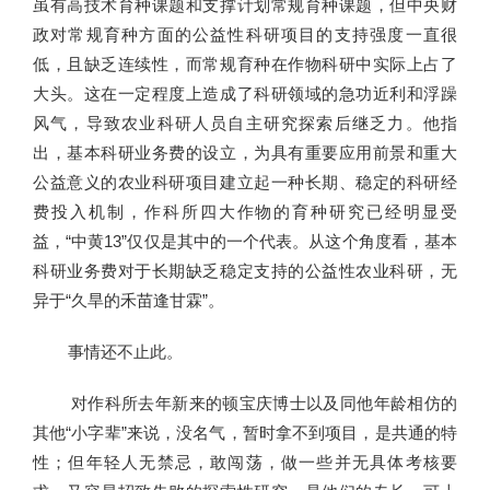
虽有高技术育种课题和支撑计划常规育种课题，但中央财
政对常规育种方面的公益性科研项目的支持强度一直很
低，且缺乏连续性，而常规育种在作物科研中实际上占了
大头。这在一定程度上造成了科研领域的急功近利和浮躁
风气，导致农业科研人员自主研究探索后继乏力。他指
出，基本科研业务费的设立，为具有重要应用前景和重大
公益意义的农业科研项目建立起一种长期、稳定的科研经
费投入机制，作科所四大作物的育种研究已经明显受
益，“中黄13”仅仅是其中的一个代表。从这个角度看，基本
科研业务费对于长期缺乏稳定支持的公益性农业科研，无
异于“久旱的禾苗逢甘霖”。
事情还不止此。
对作科所去年新来的顿宝庆博士以及同他年龄相仿的
其他“小字辈”来说，没名气，暂时拿不到项目，是共通的特
性；但年轻人无禁忌，敢闯荡，做一些并无具体考核要