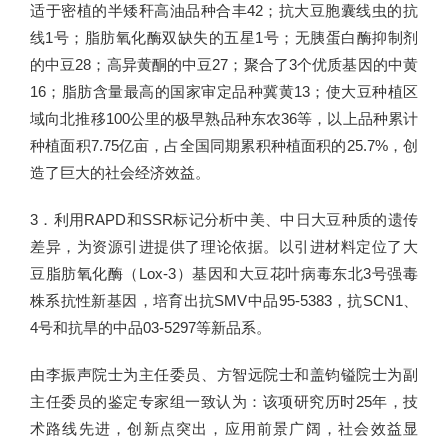
适于密植的半矮秆高油品种合丰42；抗大豆胞囊线虫的抗
线1号；脂肪氧化酶双缺失的五星1号；无胰蛋白酶抑制剂
的中豆28；高异黄酮的中豆27；聚合了3个优质基因的中黄
16；脂肪含量最高的国家审定品种冀黄13；使大豆种植区
域向北推移100公里的极早熟品种东农36等，以上品种累计
种植面积7.75亿亩，占全国同期累积种植面积的25.7%，创
造了巨大的社会经济效益。
3．利用RAPD和SSR标记分析中美、中日大豆种质的遗传
差异，为资源引进提供了理论依据。以引进材料定位了大
豆脂肪氧化酶（Lox-3）基因和大豆花叶病毒东北3号强毒
株系抗性新基因，培育出抗SMV中品95-5383，抗SCN1、
4号和抗旱的中品03-5297等新品系。
由李振声院士为主任委员、方智远院士和盖钧镒院士为副
主任委员的鉴定专家组一致认为：该项研究历时25年，技
术路线先进，创新点突出，应用前景广阔，社会效益显