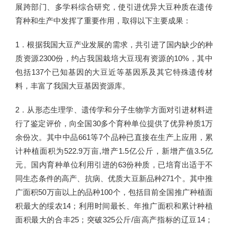
展跨部门、多学科综合研究，使引进优异大豆种质在遗传
育种和生产中发挥了重要作用，取得以下主要成果：
1．根据我国大豆产业发展的需求，共引进了国内缺少的种
质资源2300份，约占我国栽培大豆现有资源的10%，其中
包括137个已知基因的大豆近等基因系及其它特殊遗传材
料，丰富了我国大豆基因资源库。
2．从形态生理学、遗传学和分子生物学方面对引进材料进
行了鉴定评价，向全国30多个育种单位提供了优异种质1万
余份次。其中中品661等7个品种已直接在生产上应用，累
计种植面积为522.9万亩,增产1.5亿公斤，新增产值3.5亿
元。国内育种单位利用引进的63份种质，已培育出适于不
同生态条件的高产、抗病、优质大豆新品种271个。其中推
广面积50万亩以上的品种100个，包括目前全国推广种植面
积最大的绥农14；利用时间最长、年推广面积和累计种植
面积最大的合丰25；突破325公斤/亩高产指标的辽豆14；