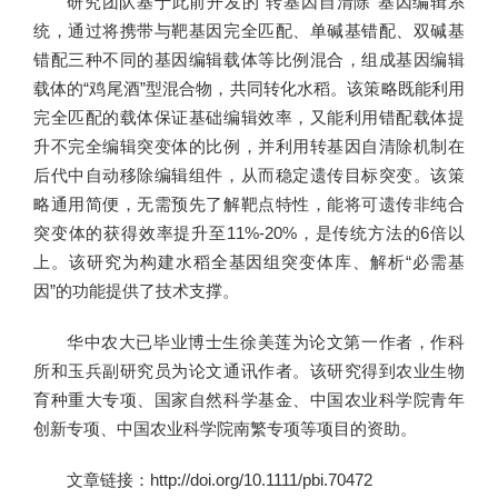
研究团队基于此前开发的“转基因自清除”基因编辑系
统，通过将携带与靶基因完全匹配、单碱基错配、双碱基
错配三种不同的基因编辑载体等比例混合，组成基因编辑
载体的“鸡尾酒”型混合物，共同转化水稻。该策略既能利用
完全匹配的载体保证基础编辑效率，又能利用错配载体提
升不完全编辑突变体的比例，并利用转基因自清除机制在
后代中自动移除编辑组件，从而稳定遗传目标突变。该策
略通用简便，无需预先了解靶点特性，能将可遗传非纯合
突变体的获得效率提升至11%-20%，是传统方法的6倍以
上。该研究为构建水稻全基因组突变体库、解析“必需基
因”的功能提供了技术支撑。
华中农大已毕业博士生徐美莲为论文第一作者，作科
所和玉兵副研究员为论文通讯作者。该研究得到农业生物
育种重大专项、国家自然科学基金、中国农业科学院青年
创新专项、中国农业科学院南繁专项等项目的资助。
文章链接：
http://doi.org/10.1111/pbi.70472