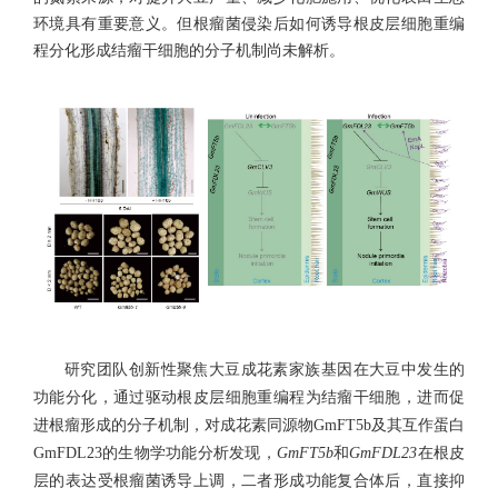
环境具有重要意义。但根瘤菌侵染后如何诱导根皮层细胞重编
程分化形成结瘤干细胞的分子机制尚未解析。
研究团队创新性聚焦大豆成花素家族基因在大豆中发生的
功能分化，通过驱动根皮层细胞重编程为结瘤干细胞，进而促
进根瘤形成的分子机制，对成花素同源物GmFT5b及其互作蛋白
GmFDL23的生物学功能分析发现，
GmFT5b
和
GmFDL23
在根皮
层的表达受根瘤菌诱导上调，二者形成功能复合体后，直接抑